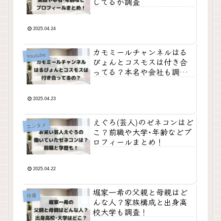
してるか調査
2025.04.24
カモミールチャンネルはる
Youtube
ぴょんとコスモスは付き合
ってる？本名や会社も調
査！
2025.04.23
えぐろ(芸人)のゼネコンはど
エンタメ
こ？前職や大学･年齢などプ
ロフィールまとめ！
2025.04.22
堀家一希の父親と母親はど
俳優
んな人？家族構成と出身高
校大学も調査！