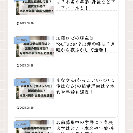
は？本名や年齢･身長などプ
ロフィールも！
2025.08.29
加藤ロゼの現在は
Youtube
YouTuber？出産の噂は？月
曜から夜ふかしで話題！
2025.08.28
まなやん(かっこいいパパに
Youtube
俺はなる)の離婚理由は？本
名や年齢も調査！
2025.08.26
名前募集中の学歴は？高校
Youtube
大学はどこ？本名や年齢･出