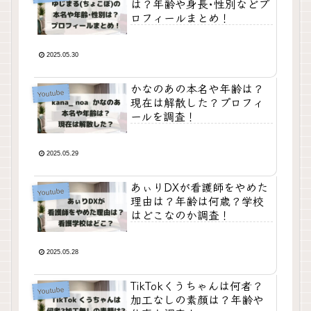
は？年齢や身長･性別などプ
ロフィールまとめ！
2025.05.30
かなのあの本名や年齢は？
Youtube
現在は解散した？プロフィ
ールを調査！
2025.05.29
あぃりDXが看護師をやめた
Youtube
理由は？年齢は何歳？学校
はどこなのか調査！
2025.05.28
TikTokくうちゃんは何者？
Youtube
加工なしの素顔は？年齢や