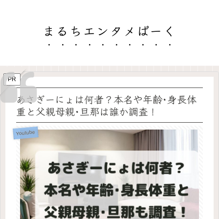
まるちエンタメぱーく
PR
あさぎーにょは何者？本名や年齢･身長体
重と父親母親･旦那は誰か調査！
Youtube