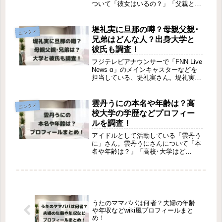
ついて「彼女はいるの？」「父親と母
親はどんな人？」「兄弟はいる？」
「出身中学校・高校・大学はどこ？」
など、気になった方も多いのではない
堤礼実に旦那の噂？母親父親･
エンタメ
でしょうか。そこで本記事では「相馬
兄弟はどんな人？出身大学と
理に...
彼氏も調査！
フジテレビアナウンサーで「FNN Live
News α」のメインキャスターなどを
担当している、堤礼実さん。堤礼実さ
んについて「旦那がいる噂は本当？」
「彼氏はいるの？」「母親父親と兄弟
はどんな人？」「出身大学は？」な
雲丹うにの本名や年齢は？高
エンタメ
ど、気になった方も多いの...
校大学の学歴などプロフィー
ルを調査！
アイドルとして活動している「雲丹う
に」さん。雲丹うにさんについて「本
名や年齢は？」「高校･大学はど
こ？」「すっぴんは？」など気になっ
た方も多いのではないでしょうか。そ
こで本記事では「雲丹うにの本名や年
齢は？高校大学の学歴などプロフィー
ルを調...
うたのママパパは何者？夫婦の年齢
や年収などwiki風プロフィールまと
め！