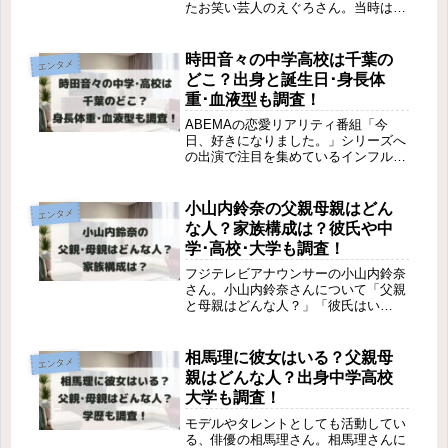
たお笑い芸人のえぐろさん。当時は芸
歴1年目で登場しましたが、披露した
ネタの内容から前職で「大手のゼネコ
ンに勤めていたのでは？」と話題にな
時田音々の中学高校は千葉の
エンタメ
りました。そうなると、えぐろさん...
どこ？出身と誕生日･身長体
重･血液型も調査！
ABEMAの恋愛リアリティ番組「今
日、好きになりました。」シリーズへ
の出演で注目を集めているインフルエ
ンサー・タレントの時田音々さん。時
田音々さんについて「中学校と高校は
千葉県のどこ？」「出身地や誕生日・
小山内鈴奈の父親母親はどん
エンタメ
身長体重と血液型は？」「家族構成
な人？家族構成は？彼氏や中
は？...
学･高校･大学も調査！
フジテレビアナウンサーの小山内鈴奈
さん。小山内鈴奈さんについて「父親
と母親はどんな人？」「彼氏はい
る？」「出身中学校・高校・大学はど
こ？」など、気になった方も多いので
はないでしょうか。そこで本記事では
相馬理に彼女はいる？父親母
エンタメ
「小山内鈴奈の父親母親はどんな人？
親はどんな人？出身中学高校
彼氏は...
大学も調査！
モデルやタレントとしても活動してい
る、俳優の相馬理さん。相馬理さんに