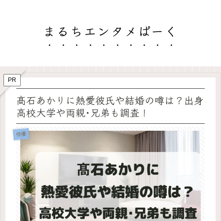
まるちエンタメぱーく
PR
髙石あかりに熱愛彼氏や結婚の噂は？出身
高校大学や両親･兄弟も調査！
俳優